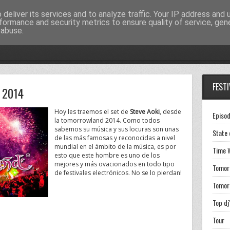
deliver its services and to analyze traffic. Your IP address and
formance and security metrics to ensure quality of service, ge
 abuse.
FESTI
d 2014
Hoy les traemos el set de
Steve Aoki
, desde
Episo
la tomorrowland 2014. Como todos
sabemos su música y sus locuras son unas
State 
de las más famosas y reconocidas a nivel
mundial en el ámbito de la música, es por
Time 
esto que este hombre es uno de los
mejores y más ovacionados en todo tipo
Tomor
de festivales electrónicos. No se lo pierdan!
Tomor
Top dj
Tour