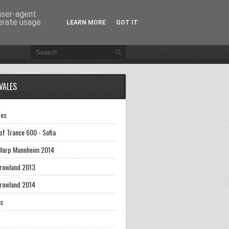
 user-agent
nerate usage
LEARN MORE
GOT IT
VALES
des
of Trance 600 - Sofia
Warp Mannheim 2014
rowland 2013
rowland 2014
's